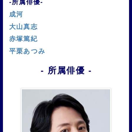
-所属俳優-
成河
大山真志
赤塚篤紀
平栗あつみ
- 所属俳優 -