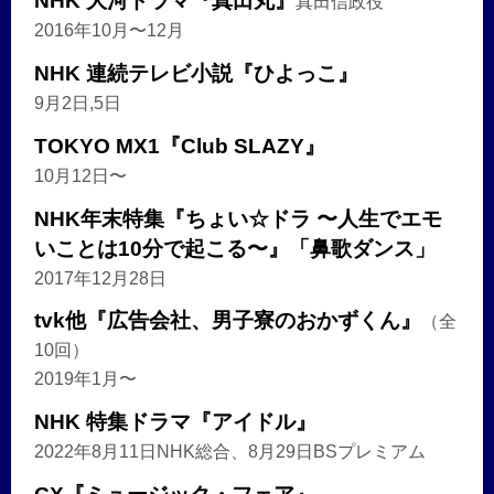
NHK 大河ドラマ『真田丸』
真田信政役
2016年10月〜12月
NHK 連続テレビ小説『ひよっこ』
9月2日,5日
TOKYO MX1『Club SLAZY』
10月12日〜
NHK年末特集『ちょい☆ドラ 〜人生でエモ
いことは10分で起こる〜』「鼻歌ダンス」
2017年12月28日
tvk他『広告会社、男子寮のおかずくん』
（全
10回）
2019年1月〜
NHK 特集ドラマ『アイドル』
2022年8月11日NHK総合、8月29日BSプレミアム