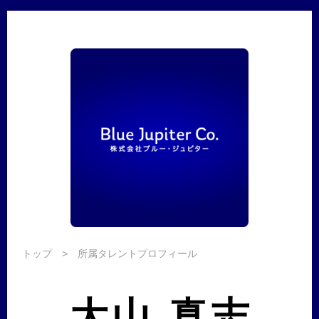
トップ
> 所属タレントプロフィール
大山 真志