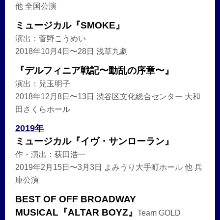
他 全国公演
ミュージカル『SMOKE』
演出：菅野こうめい
2018年10月4日〜28日 浅草九劇
『デルフィニア戦記〜動乱の序章〜』
演出：兒玉明子
2018年12月8日〜13日 渋谷区文化総合センター 大和
田さくらホール
2019年
ミュージカル『イヴ・サンローラン』
作・演出：荻田浩一
2019年2月15日〜3月3日 よみうり大手町ホール 他 兵
庫公演
BEST OF OFF BROADWAY
MUSICAL『ALTAR BOYZ』
Team GOLD