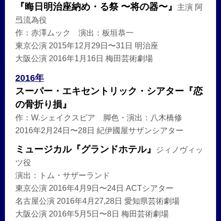
『晦日明治座納め・る祭 〜将の器〜』
主演 阿
弖流為役
作：赤澤ムック 演出：板垣恭一
東京公演 2015年12月29日〜31日 明治座
大阪公演 2016年1月16日 梅田芸術劇場
2016年
スーパー・エキセントリック・シアター『恋
の骨折り損』
作：W.シェイクスピア 脚色・演出：八木橋修
2016年2月24日〜28日 紀伊國屋サザンシアター
ミュージカル『グランドホテル』
ジィノヴィッ
ツ役
演出：トム・サザーランド
東京公演 2016年4月9日〜24日 ACTシアター
名古屋公演 2016年4月27,28日 愛知県芸術劇場
大阪公演 2016年5月5日〜8日 梅田芸術劇場