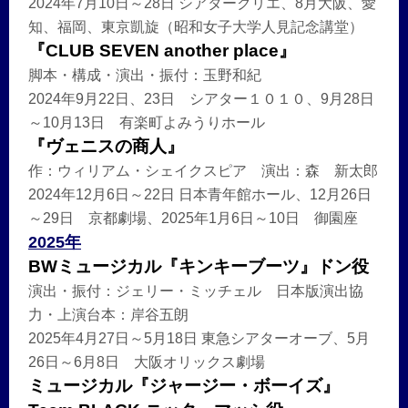
2024年7月10日～28日 シアタークリエ、8月大阪、愛
知、福岡、東京凱旋（昭和女子大学人見記念講堂）
『CLUB SEVEN another place』
脚本・構成・演出・振付：玉野和紀
2024年9月22日、23日 シアター１０１０、9月28日
～10月13日 有楽町よみうりホール
『ヴェニスの商人』
作：ウィリアム・シェイクスピア 演出：森 新太郎
2024年12月6日～22日 日本青年館ホール、12月26日
～29日 京都劇場、2025年1月6日～10日 御園座
2025年
BWミュージカル『キンキーブーツ』ドン役
演出・振付：ジェリー・ミッチェル 日本版演出協
力・上演台本：岸谷五朗
2025年4月27日～5月18日 東急シアターオーブ、5月
26日～6月8日 大阪オリックス劇場
ミュージカル『ジャージー・ボーイズ』