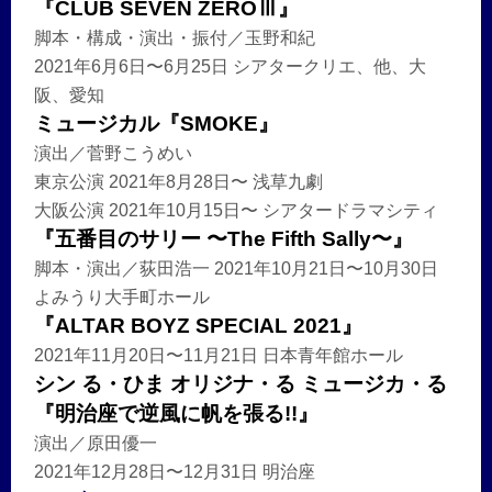
『CLUB SEVEN ZEROⅢ』
脚本・構成・演出・振付／玉野和紀
2021年6月6日〜6月25日 シアタークリエ、他、大
阪、愛知
ミュージカル『SMOKE』
演出／菅野こうめい
東京公演 2021年8月28日〜 浅草九劇
大阪公演 2021年10月15日〜 シアタードラマシティ
『五番目のサリー 〜The Fifth Sally〜』
脚本・演出／荻田浩一 2021年10月21日〜10月30日
よみうり大手町ホール
『ALTAR BOYZ SPECIAL 2021』
2021年11月20日〜11月21日 日本青年館ホール
シン る・ひま オリジナ・る ミュージカ・る
『明治座で逆風に帆を張る!!』
演出／原田優一
2021年12月28日〜12月31日 明治座