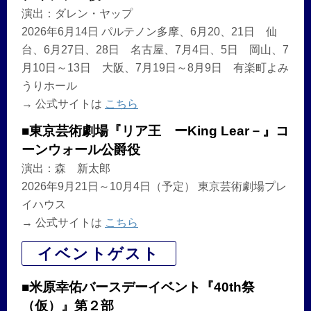
演出：ダレン・ヤップ
2026年6月14日 パルテノン多摩、6月20、21日 仙
台、6月27日、28日 名古屋、7月4日、5日 岡山、7
月10日～13日 大阪、7月19日～8月9日 有楽町よみ
うりホール
→ 公式サイトは
こちら
■東京芸術劇場『リア王 ーKing Lear－』コ
ーンウォール公爵役
演出：森 新太郎
2026年9月21日～10月4日（予定） 東京芸術劇場プレ
イハウス
→ 公式サイトは
こちら
イベントゲスト
■米原幸佑バースデーイベント『40th祭
（仮）』第２部