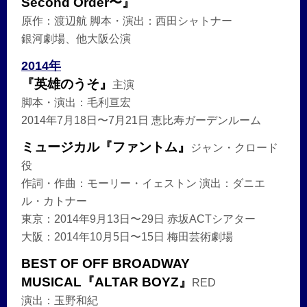
Second Order〜』
原作：渡辺航 脚本・演出：西田シャトナー
銀河劇場、他大阪公演
2014年
『英雄のうそ』
主演
脚本・演出：毛利亘宏
2014年7月18日〜7月21日 恵比寿ガーデンルーム
ミュージカル『ファントム』
ジャン・クロード
役
作詞・作曲：モーリー・イェストン 演出：ダニエ
ル・カトナー
東京：2014年9月13日〜29日 赤坂ACTシアター
大阪：2014年10月5日〜15日 梅田芸術劇場
BEST OF OFF BROADWAY
MUSICAL『ALTAR BOYZ』
RED
演出：玉野和紀