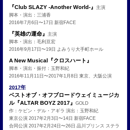
『Club SLAZY -Another World-』
主演
脚本・演出：三浦香
2016年7月6日〜17日 新宿FACE
『英雄の運命』
主演
脚本・演出：毛利亘宏
2016年9月17日〜19日 よみうり大手町ホール
A New Musical『クロスハート』
脚本・演出・振付：玉野和紀
2016年11月11日〜2017年1月8日 東京、大阪公演
2017年
ベストオブ・オフブロードウェイミュージカ
ル『ALTAR BOYZ 2017』
GOLD
作：ケビン・デル・アギラ 演出：玉野和紀
東京公演 2017年2月3日〜14日 新宿FACE
合同公演 2017年2月24日〜26日 品川プリンス ステラ