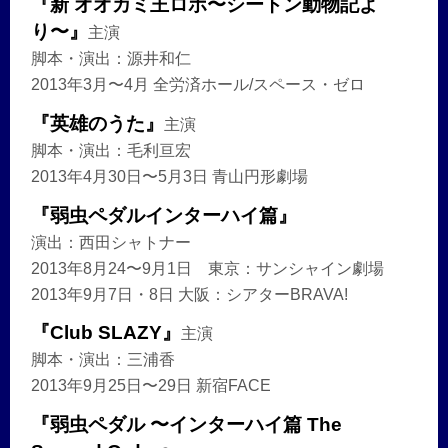
『新 オオカミ王ロボ〜シートン動物記よ
り〜』
主演
脚本・演出：源井和仁
2013年3月〜4月 全労済ホール/スペース・ゼロ
『英雄のうた』
主演
脚本・演出：毛利亘宏
2013年4月30日〜5月3日 青山円形劇場
『弱虫ペダルインターハイ篇』
演出：西田シャトナー
2013年8月24〜9月1日 東京：サンシャイン劇場
2013年9月7日・8日 大阪：シアターBRAVA!
『Club SLAZY』
主演
脚本・演出：三浦香
2013年9月25日〜29日 新宿FACE
『弱虫ペダル 〜インターハイ篇 The