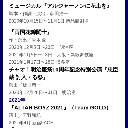
ミュージカル『アルジャーノンに花束を』
脚本・作詞・演出：荻田浩一
2020年10月15日〜11月1日 博品館劇場
『両国花錦闘士』
作・演出／青木 豪
2020年12月5日〜23日 明治座
2021年1月5日〜13日 大阪・新歌舞伎座
2021年1月17日〜28日 博多座
チャオ！明治座祭10周年記念特別公演『忠臣
蔵 討入・る祭』
演出／板垣恭一
2020年12月28日〜31日 明治座
2021年
『ALTAR BOYZ 2021』（Team GOLD）
演出／玉野和紀
2021年4月 新宿FACE