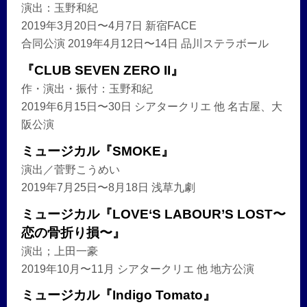
演出：玉野和紀
2019年3月20日〜4月7日 新宿FACE
合同公演 2019年4月12日〜14日 品川ステラボール
『CLUB SEVEN ZERO II』
作・演出・振付：玉野和紀
2019年6月15日〜30日 シアタークリエ 他 名古屋、大
阪公演
ミュージカル『SMOKE』
演出／菅野こうめい
2019年7月25日〜8月18日 浅草九劇
ミュージカル『LOVE‘S LABOUR’S LOST〜
恋の骨折り損〜』
演出；上田一豪
2019年10月〜11月 シアタークリエ 他 地方公演
ミュージカル『Indigo Tomato』