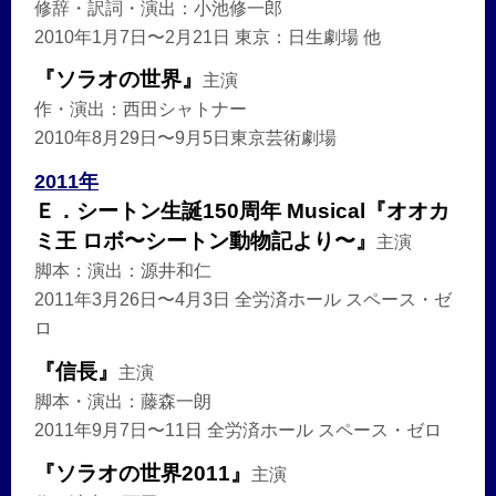
修辞・訳詞・演出：小池修一郎
2010年1月7日〜2月21日 東京：日生劇場 他
『ソラオの世界』
主演
作・演出：西田シャトナー
2010年8月29日〜9月5日東京芸術劇場
2011年
Ｅ．シートン生誕150周年 Musical『オオカ
ミ王 ロボ〜シートン動物記より〜』
主演
脚本：演出：源井和仁
2011年3月26日〜4月3日 全労済ホール スペース・ゼ
ロ
『信長』
主演
脚本・演出：藤森一朗
2011年9月7日〜11日 全労済ホール スペース・ゼロ
『ソラオの世界2011』
主演