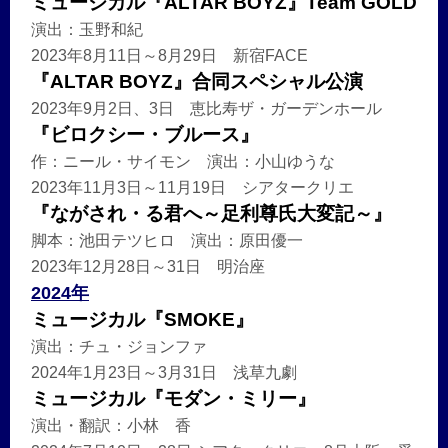
ミュージカル『ALTAR BOYZ』Team GOLD
演出：玉野和紀
2023年8月11日～8月29日 新宿FACE
『ALTAR BOYZ』合同スペシャル公演
2023年9月2日、3日 恵比寿ザ・ガーデンホール
『ビロクシー・ブルース』
作：ニール・サイモン 演出：小山ゆうな
2023年11月3日～11月19日 シアタークリエ
『ながされ・る君へ～足利尊氏大変記～』
脚本：池田テツヒロ 演出：原田優一
2023年12月28日～31日 明治座
2024年
ミュージカル『SMOKE』
演出：チュ・ジョンファ
2024年1月23日～3月31日 浅草九劇
ミュージカル『モダン・ミリー』
演出・翻訳：小林 香